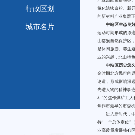
产业园区集群地标
行政区划
氯化法钛白粉、新
的新材料产业集群
中站区生态良好
城市名片
运动时期形成的原
山猕猴自然保护区
是休闲旅游、养生
业的兴起，北山特色
中站区历史悠久
金时期北方民窑的
论道，形成影响深
先进人物的精神事迹
斗”的焦作煤矿工人
焦作市最早的市委
进入新时代，中站
持“一个总体定位”
业高质量发展核心