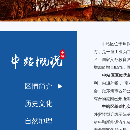
中站区位于焦作市区
万，是一座工业为
区、国家义务教育发
增加值增长8.9%，
中站区区位优越
利，内通外畅，“南
区情简介
会，距郑州市区70
综合物流园已开通焦
历史文化
中站区基础扎实
外贸转型升级示范
自然地理
材料和新能源汽车