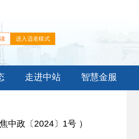
读
进入适老模式
政〔2024〕1号 ）